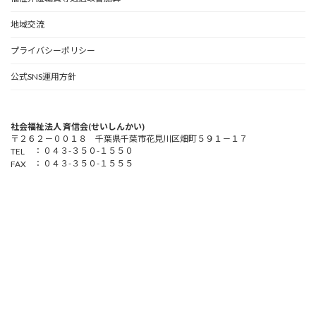
地域交流
プライバシーポリシー
公式SNS運用方針
社会福祉法人 斉信会(せいしんかい)
〒２６２－００１８ 千葉県千葉市花見川区畑町５９１－１７
：
０４３-３５０-１５５０
TEL
：
０４３-３５０-１５５５
FAX