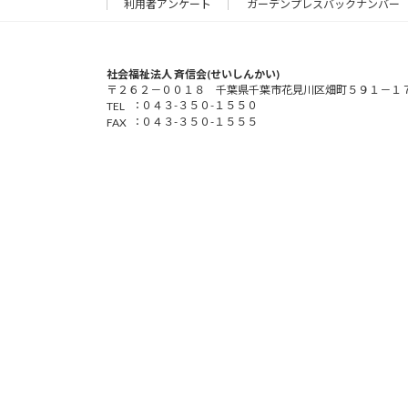
利用者アンケート
ガーデンプレスバックナンバー
社会福祉法人 斉信会(せいしんかい)
〒２６２－００１８ 千葉県千葉市花見川区畑町５９１－１
：
０４３-３５０-１５５０
TEL
：
０４３-３５０-１５５５
FAX