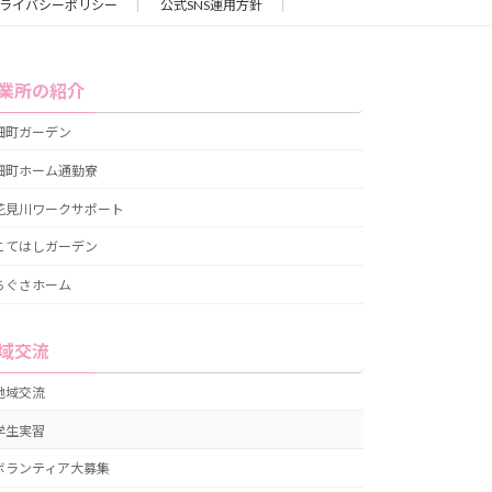
ライバシーポリシー
公式SNS運用方針
業所の紹介
畑町ガーデン
畑町ホーム通勤寮
花見川ワークサポート
こてはしガーデン
ちぐさホーム
域交流
地域交流
学生実習
ボランティア大募集