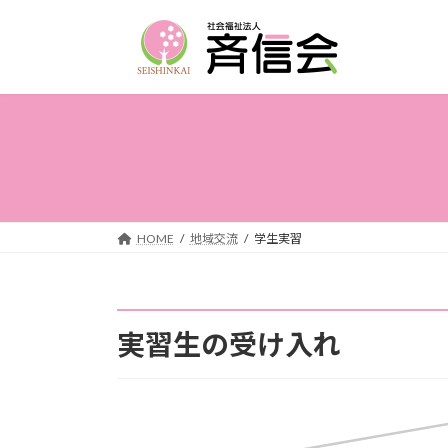
コ
ナ
ン
ビ
テ
ゲ
ン
ー
ツ
シ
へ
ョ
ス
ン
キ
に
ッ
移
プ
動
HOME
地域交流
学生実習
実習生の受け入れ